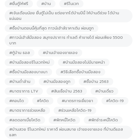
#ยื่นกู้ให้ฟรี
#บ้าน
#รีโนเวท
#เงินเดือนน้อย ยื่นกู้ไม่เป็น แต่อยากได้บ้านปีนี้ ให้บ้านดีช่วย ได้บ้าน
แน่นอน
#ซื้อบ้านตอนนี้คุ้มที่สุด ทาวน์เฮ้าส์ราคาเดิม ผ่อนถูก
#ทาวน์เฮ้าส์มือสอง สมุทรปราการ ทำเลดี ค้าขายได้ ผ่อนเพียง 5500
บาท
#กู้บ้าน ธอส
#บ้านเจ้าของขายเอง
#บ้านมือสองรีโนเวทใหม่
#บ้านมือสองไม่มีนายหน้า
#ซื้อบ้านมือสองบางนา
#วิธีเลือกซื้อบ้านมือสอง
#บ้านต่ำล้าน
#บ้านมือสองถูก
#ซื้อบ้าน 2563
#มาตราการ LTV
#สินเชื่อบ้าน 2563
#บ้านเดี่ยว
#คอนโด
#โควิด
#มาตรการเยี่ยวยา
#โควิด-19
#มาตราการช่วยเหลือ
#ช่วนเหลือโควิด-19
#ลดดอกเบี้ยโควิด
#พักหนี้โควิด
#พักชำระหนี้โควิด
#บ้านสวย รีโนเวทใหม่ ราคาดี ผ่อนสบาย เจ้าของขายเอง ที่บ้านดีแอส
แสท