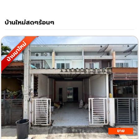
บ้านใหม่สดๆร้อนๆ
บ้านมาใหม่
ขาย