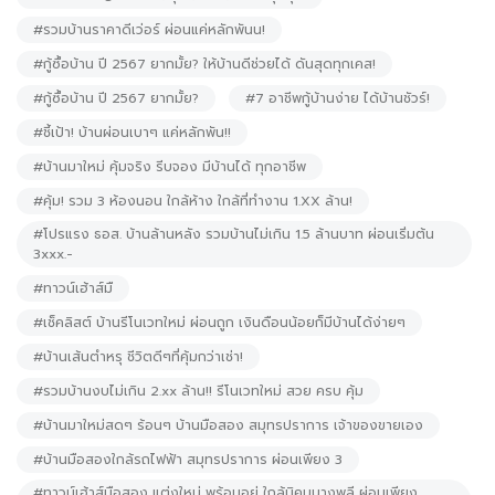
#รวมบ้านราคาดีเว่อร์ ผ่อนแค่หลักพันน!
#กู้ซื้อบ้าน ปี 2567 ยากมั้ย? ให้บ้านดีช่วยได้ ดันสุดทุกเคส!
#กู้ซื้อบ้าน ปี 2567 ยากมั้ย?
#7 อาชีพกู้บ้านง่าย ได้บ้านชัวร์!
#ชี้เป้า! บ้านผ่อนเบาๆ แค่หลักพัน!!
#บ้านมาใหม่ คุ้มจริง รีบจอง มีบ้านได้ ทุกอาชีพ
#คุ้ม! รวม 3 ห้องนอน ใกล้ห้าง ใกล้ที่ทำงาน 1.XX ล้าน!
#โปรแรง ธอส. บ้านล้านหลัง รวมบ้านไม่เกิน 1.5 ล้านบาท ผ่อนเริ่มต้น
3xxx.-
#ทาวน์เฮ้าส์มื
#เช็คลิสต์ บ้านรีโนเวทใหม่ ผ่อนถูก เงินดือนน้อยก็มีบ้านได้ง่ายๆ
#บ้านเส้นตำหรุ ชีวิตดีๆที่คุ้มกว่าเช่า!
#รวมบ้านงบไม่เกิน 2.xx ล้าน!! รีโนเวทใหม่ สวย ครบ คุ้ม
#บ้านมาใหม่สดๆ ร้อนๆ บ้านมือสอง สมุทรปราการ เจ้าของขายเอง
#บ้านมือสองใกล้รถไฟฟ้า สมุทรปราการ ผ่อนเพียง 3
#ทาวน์เฮ้าส์มือสอง แต่งใหม่ พร้อมอยู่ ใกล้นิคมบางพลี ผ่อนเพียง