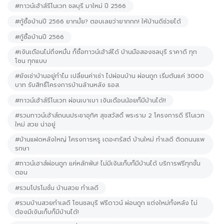
#ทาวน์เฮ้าส์รีโนเวท ชลบุรี มาใหม่ ปี 2566
#กู้ซื้อบ้านปี 2566 ยากมั้ย? ตอบเลยว่ายากกก! ให้บ้านดีช่วยได้
#กู้ซื้อบ้านปี 2566
#เงินเดือนไม่ถึงหมื่น ก็ซื้อทาวน์เฮ้าส์ได้ บ้านมือสองชลบุรี ราคาดี ทุก
โซน ทุกแบบ
#ยังเช่าบ้านอยู่ทำไม เปลี่ยนค่าเช่า ไปผ่อนบ้าน ผ่อนถูก เริ่มต้นแค่ 3000
บาท รับสิทธิ์โครงการบ้านล้านหลัง ธอส.
#ทาวน์เฮ้าส์รีโนเวท ผ่อนเบาเบา เงินเดือนน้อยก็มีบ้านได้!!
#รวมทาวน์เฮ้าส์ถนนประชาอุทิศ สุขสวัสดิ์ พระราม 2 โครงการดี รีโนเวท
ใหม่ สวย น่าอยู่
#บ้านแฝดหลังใหญ่ โครงการหรู เดอะทรัสต์ บ้านใหม่ ทำเลดี ติดถนนแพ
รกษา
#ทาวน์เฮาส์ผ่อนถูก แค่หลักพัน! ไม่มีเงินเก็บก็มีบ้านได้ บริการฟรีทุกขั้น
ตอน
#รวมโปรโมชั่น บ้านสวย ทำเลดี
#รวมบ้านสวยทำเลดี โซนชลบุรี ฟรีดาวน์ ผ่อนถูก แต่งใหม่ทั้งหลัง ไม่
ต้องมีเงินเก็บก็มีบ้านได้!