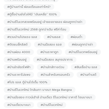
#กู้บ้านเท่านี้ ผ่อนเดือนละเท่าไหร่?
#กู้ซื้อบ้านยังไงให้มี “เงินเหลือ” 100%
#บ้านรีโนเวทสวยพร้อมอยู่ เจ้าของขายเอง ผ่อนถูกกว่าเช่า
#บ้านรีโนเวทใหม่ 2568 ถูกกว่าเดิม ฟรีค่าโอน
#รวมบ้านโปรแรง ธอส
#บ้านธอส
#ผ่อนต่ำ
#ติดแบล๊คลิสต์
#บ้านมือสอง ธอส
#ผ่อนถูกกว่าเช่า
#บ้านผ่อน 4000
#บ้านราคาถูก
#บ้านรีโนเวทพร้อมอยู่
#บ้านพร้อมอยู่
#บ้านมือสอง สมุทรปราการ
#บ้านใกล้รถไฟฟ้า
#บ้านใกล้ทางด่วน
#สินเชื่อบ้าน ธอส
#บ้านราคาไม่แพง
#บ้านสำหรับครอบครัว
#บ้านทำเลดี
#โปร ธอส. กู้บ้านได้เต็ม 100%
#บ้านรีโนเวทใหม่ ใกล้เมกา บางนา Mega Bangna
#บ้านมือสอง ทาวน์เฮ้าส์ บ้านเดี่ยว รีโนเวทใหม่ ราคาดี โซนบางนา
#บ้านเดี่ยวบางนา
#บ้านรีโนเวทใหม่