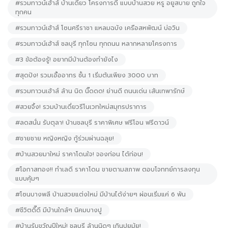
#รวมทาวน์เฮ้าส์ บ้านเดี่ยว โครงการดี แบบบ้านสวย หรู อยูสบาย ถูกใจ
ทุกคน
#รวมทาวน์เฮ้าส์ โซนศรีราชา แหลมฉบัง เครือสหพัฒน์ บ่อวิน
#รวมทาวน์เฮ้าส์ ชลบุรี ทุกโซน ทุกถนน หลากหลายโครงการ
#3 ข้อต้องรู้! อยากมีบ้านต้องทำยังไง
#สุดปัง! รวมเอื้ออาทร ชั้น 1 เริ่มต้นเพียง 3000 บาท
#รวมทาวนเฮ้าส์ ล้าน นิด นิ๊ดดด! ย่านดี ถนนเด่น เส้นเทพารักษ์
#สวยจึ้ง! รวมบ้านเดี่ยวรีโนเวทใหม่สมุทรปราการ
#ลดสนั่น รับตุลา! บ้านชลบุรี ราคาพิเศษ ฟรีโอน ฟรีดาวน์
#ชายชาย หญิงหญิง กู้ร่วมผ่านฉลุย!
#บ้านสวยมาใหม่ ราคาโดนใจ! จองก่อน ได้ก่อน!
#โอกาสทอง!! ทำเลดี ราคาโดน ขายตามสภาพ ตอบโจททย์การลงทุน
แบบคุ้มๆ
#โซนบางพลี บ้านสวยแต่งใหม่ มีบ้านได้ง่ายๆ ผ่อนเริ่มแค่ 6 พัน
#ชีวิตดี๊ดี มีบ้านใกล้ๆ นิคมบางปู
#บ้านรับขวัญปีใหม่! ชลบุรี ล้านนิดๆ เกินปุยมุ้ย!