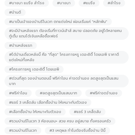
#บางนา แบริ่ง สำโรง
#บางนา
#แบริ่ง
#สำโรง
#บ้านดี
#มาเป็นเจ้าของบ้านรีโนเวท ตกแต่งใหม่ ผ่อนเริ่มแค่ "หลักพัน"
#จะมีบ้านหลังแรก ต้องเริ่มที่ทาวน์เฮ้าส์ สบาย ปลอดภัย อยู่ได้หลายคน
กู้เต็ม แถมได้เงินเหลือซื้อเฟอร์
#บ้านหลังแรก
#ได้บ้านเดี่ยวหลังนี้ คือ "ที่สุด" โครงการหรู เดอะซิตี้ โดยเอพี ราคาดี
แต่งใหม่ทั้งหลัง
#โครงการหรู เดอะซิตี้ โดยเอพี
#ด่วนที่สุด จองบ้านตอนนี้ ฟรีค่าโอน ค่าจดจำนอง ลดสูงสุดเป็นแสน
บาท
#ฟรีค่าโอน
#ลดสูงสุดเป็นแสนบาท
#ฟรีค่าจดจำนอง
#แชร์ 3 เคล็ดลับ เลือกซื้อบ้าน ให้เหมาะกับตัวเอง
#เลือกซื้อบ้าน ให้เหมาะกับตัวเอง
#แชร์ 3 เคล็ดลับ
#รวมบ้านรีโนเวท 3 ห้องนอน+ สวย ครบ อยู่สบาย ทั้งครอบครัว
#รวมบ้านรีโนเวท
#3 เหตุผล ทำไมต้องรีบซื้อบ้าน ปีนี้