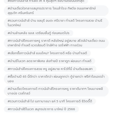
#ซื้อทาวน์เฮ้าส์ ทำเลดี ให้ 4 คุ้มสุดๆ ซื้อบ้านตอนนี้ดีที่สุด
#บ้านเดี่ยวใจกลางสมุทรปราการ โซนสำโรง ทิพวัล ถนนเทพารักษ์
สุขุมวิท ศรีนครินทร์
#รวมทาวน์เฮ้าส์ บ้าน ชลบุรี อมตะ ศรีราชา ทำเลดี โครงการสวย บ้านรี
โนเวทใหม่
#บ้านล้านหลัง ธอส. เตรียมยื่นกู้ ก่อนหมดโปร
#ทาวน์เฮ้าส์โครงการหรู ราคาดี หลังใหญ่ อยู่สบาย สไตล์บ้านเดี่ยว ถนน
เทพารักษ์ ทำเลดี แวดล้อมดี ใกล้ห้าง รถไฟฟ้า ทางด่วน
#เลือกซื้อทาวน์เฮ้าส์ แบบไหน? โครงการดี หรือ บ้านทำเลดี
#บ้านรีโนเวท ลดราคาพิเศษ ส่งท้ายปี ราคาถูก ผ่อนเบา ทำเลดี
#ทาวน์เฮ้าส์โครงการสวย หรู อยู่สบาย หาได้ที่นี่ บ้านดีแอสแสท
#ซื้อบ้านปี 65 นี้ดีกว่า ราคาดีกว่า ผ่อนถูกกว่า กู้ง่ายกว่า ฟรีค่าโอนจดจำ
นอง
#บ้านเดี่ยวโครงการดี ทาวน์เฮ้าส์โครงการหรู ราคาดีมากๆ โซนบางพลี
บางบ่อ เวลโกลว์
#รวมทาวน์เฮ้าส์ ไป เมกาบางนา แค่ 5 นาที โครงการดี ชีวิตดี๊ดี
#ทาวน์เฮ้าส์รีโนเวท สมุทรปราการ มาใหม่ ปี 2566