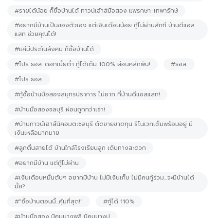
#รายได้น้อย ก็ซื้อบ้านได้ ทาวน์เฮ้าส์มือสอง แพรกษา-เทพารักษ์
#อยากมีบ้านเป็นของตัวเอง แต่เงินเดือนน้อย กู้ไม่ผ่านสักที บ้านดีแอส
แสท ช่วยคุณได้!
#แค่มีประกันสังคม ก็ซื้อบ้านได้
#โปร ธอส. ดอกเบี้ยต่ำ กู้ได้เต็ม 100% ผ่อนหลักพัน!
#ธอส.
#โปร ธอส.
#กู้ซื้อบ้านมือสองสมุทรปราการ ไม่ยาก ที่บ้านดีแอสแสท!
#บ้านมือสองชลบุรี ผ่อนถูกกว่าเช่า!
#บ้านทาวน์เฮาส์นิคอมตะชลบุรี ตัดขายขาดทุน รีโนเวทเต็มพร้อมอยู่ มี
เงินเหลือมากมาย
#ลูกตื่นสายได้ บ้านใกล้โรงเรียนลูก เดินทางสะดวก
#อยากมีบ้าน แต่กู้ไม่ผ่าน
#เงินเดือนหมื่นต้นๆ อยากมีบ้าน ไม่มีเงินเก็บ ไม่มีคนกู้ร่วม…จะมีบ้านได้
มั้ย?
#"ซื้อบ้านตอนนี้...คุ้มที่สุด!"
#กู้ได้ 110%
#บ้านมือสอง นิคมบางพลี นิคมบางปู