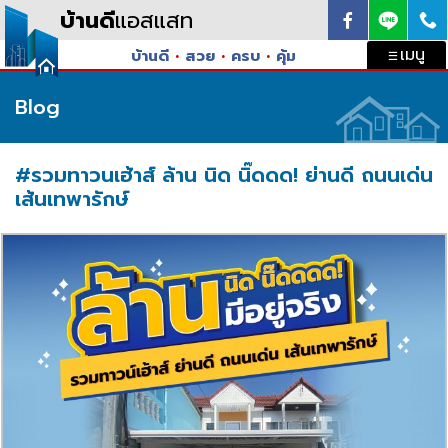
Skip to content
บ้านดี
แอสแสท
เมนู
บ้านดี
•
สวย
•
ครบ
•
คุ้ม
Blog
#รวมทาวนเฮ้าส์ ล้าน นิด นิ๊ดดด! ย่านดี ถนนเด่น
เส้นเทพารักษ์