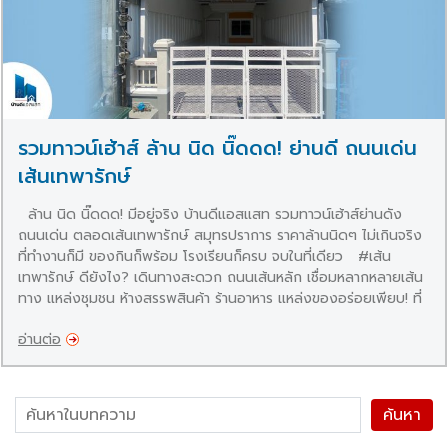
รวมทาวน์เฮ้าส์ ล้าน นิด นิ๊ดดด! ย่านดี ถนนเด่น
เส้นเทพารักษ์
ล้าน นิด นิ๊ดดด! มีอยู่จริง บ้านดีแอสแสท รวมทาวน์เฮ้าส์ย่านดัง
ถนนเด่น ตลอดเส้นเทพารักษ์ สมุทรปราการ ราคาล้านนิดๆ ไม่เกินจริง
ที่ทำงานก็มี ของกินก็พร้อม โรงเรียนก็ครบ จบในที่เดียว #เส้น
เทพารักษ์ ดียังไง? เดินทางสะดวก ถนนเส้นหลัก เชื่อมหลากหลายเส้น
ทาง แหล่งชุมชน ห้างสรรพสินค้า ร้านอาหาร แหล่งของอร่อยเพียบ! ที่
ทำงานและบริษัทเยอะ ทำงานใกล้บ้านได้เลย ใกล้เส้นทางรถไฟฟ้า ที่ใน
อ่านต่อ
อนาคตจะพัฒนาอีก กลายเป็นทำเลทอง! ทาวน์เฮ้าส์ ถนนเทพารักษ์
คลองขุด แยกตำหรุ ใกล้เมกาบางนา บิ๊กซีบางพลี วัดหลวงพ่อโต หลัง
ใหญ่ รีโนเวทใหม่ รายละเอียด : ทาวน์เฮ้าส์ถนนเทพารักษ์ หนามแดง
เชื่อมถนนแพรกษา ถนนศรีนครินทร์ซอยทรัพย์บุญชัย รีโนเวทใหม่ทั้ง
Search for:
หลัง รายละเอียด : ทาวน์เฮ้าส์ถนนเทพารักษ์ ศรีนครินทร์ […]