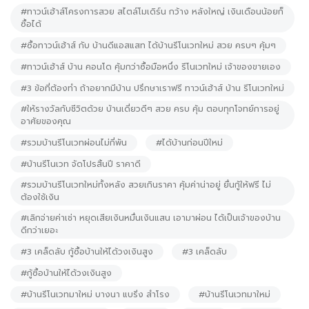
#ทาวน์เฮ้าส์โครงการสวย สไตล์โมเดิร์น กว้าง หลังใหญ่ เงินเดือนน้อยก็
ซื้อได้
#ซื้อทาวน์เฮ้าส์ กับ บ้านดีแอสแสท ได้บ้านรีโนเวทใหม่ สวย ครบๆ คุ้มๆ
#ทาวน์เฮ้าส์ บ้าน คอนโด คุ้มกว่าซื้อมือหนึ่ง รีโนเวทใหม่ เจ้าของขายเอง
#3 ข้อที่ต้องทำ ถ้าอยากมีบ้าน ปรึกษาเราฟรี ทาวน์เฮ้าส์ บ้าน รีโนเวทใหม่
#ให้รางวัลกับชีวิตด้วย บ้านเดี่ยวดีๆ สวย ครบ คุ้ม ตอบทุกโจทย์การอยู่
อาศัยของคุณ
#รวมบ้านรีโนเวทผ่อนไม่กี่พัน
#ได้บ้านก่อนปีใหม่
#บ้านรีโนเวท จัดโปรสิ้นปี ราคาดี
#รวมบ้านรีโนเวทใหม่ทั้งหลัง สวยเกินราคา คุ้มค่าน่าอยู่ ยื่นกู้ให้ฟรี ไม่
ต้องใช้เงิน
#เลิกจ่ายค่าเช่า หยุดเสียเงินหมื่นเงินแสน เอามาผ่อน ได้เป็นเจ้าของบ้าน
ดีกว่าเยอะ
#3 เคล็ดลับ กู้ซื้อบ้านให้ได้วงเงินสูง
#3 เคล็ดลับ
#กู้ซื้อบ้านให้ได้วงเงินสูง
#บ้านรีโนเวทมาใหม่ บางนา แบริ่ง สำโรง
#บ้านรีโนเวทมาใหม่