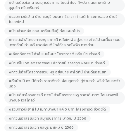
#บ้านเดี่ยวใจกลางสมุทรปราการ โซนสำโรง ทิพวัล ถนนเทพารักษ์
สุขุมวิท ศรีนครินทร์
#รวมทาวน์เฮ้าส์ บ้าน ชลบุรี อมตะ ศรีราชา ทำเลดี โครงการสวย บ้านรี
โนเวทใหม่
#บ้านล้านหลัง ธอส. เตรียมยื่นกู้ ก่อนหมดโปร
#ทาวน์เฮ้าส์โครงการหรู ราคาดี หลังใหญ่ อยู่สบาย สไตล์บ้านเดี่ยว ถนน
เทพารักษ์ ทำเลดี แวดล้อมดี ใกล้ห้าง รถไฟฟ้า ทางด่วน
#เลือกซื้อทาวน์เฮ้าส์ แบบไหน? โครงการดี หรือ บ้านทำเลดี
#บ้านรีโนเวท ลดราคาพิเศษ ส่งท้ายปี ราคาถูก ผ่อนเบา ทำเลดี
#ทาวน์เฮ้าส์โครงการสวย หรู อยู่สบาย หาได้ที่นี่ บ้านดีแอสแสท
#ซื้อบ้านปี 65 นี้ดีกว่า ราคาดีกว่า ผ่อนถูกกว่า กู้ง่ายกว่า ฟรีค่าโอนจดจำ
นอง
#บ้านเดี่ยวโครงการดี ทาวน์เฮ้าส์โครงการหรู ราคาดีมากๆ โซนบางพลี
บางบ่อ เวลโกลว์
#รวมทาวน์เฮ้าส์ ไป เมกาบางนา แค่ 5 นาที โครงการดี ชีวิตดี๊ดี
#ทาวน์เฮ้าส์รีโนเวท สมุทรปราการ มาใหม่ ปี 2566
#ทาวน์เฮ้าส์รีโนเวท ชลบุรี มาใหม่ ปี 2566