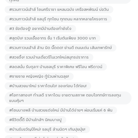
#รวมทาวน์เฮ้าส์ โซนศรีราชา แหลมฉบัง เครือสหพัฒน์ บ่อวิน
#รวมทาวน์เฮ้าส์ ชลบุรี ทุกโซน ทุกถนน หลากหลายโครงการ
#3 ข้อต้องรู้! อยากมีบ้านต้องทำยังไง
#สุดปัง! รวมเอื้ออาทร ชั้น 1 เริ่มต้นเพียง 3000 บาท
#รวมทาวนเฮ้าส์ ล้าน นิด นิ๊ดดด! ย่านดี ถนนเด่น เส้นเทพารักษ์
#สวยจึ้ง! รวมบ้านเดี่ยวรีโนเวทใหม่สมุทรปราการ
#ลดสนั่น รับตุลา! บ้านชลบุรี ราคาพิเศษ ฟรีโอน ฟรีดาวน์
#ชายชาย หญิงหญิง กู้ร่วมผ่านฉลุย!
#บ้านสวยมาใหม่ ราคาโดนใจ! จองก่อน ได้ก่อน!
#โอกาสทอง!! ทำเลดี ราคาโดน ขายตามสภาพ ตอบโจททย์การลงทุน
แบบคุ้มๆ
#โซนบางพลี บ้านสวยแต่งใหม่ มีบ้านได้ง่ายๆ ผ่อนเริ่มแค่ 6 พัน
#ชีวิตดี๊ดี มีบ้านใกล้ๆ นิคมบางปู
#บ้านรับขวัญปีใหม่! ชลบุรี ล้านนิดๆ เกินปุยมุ้ย!