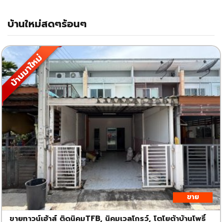
บ้านใหม่สดๆร้อนๆ
บ้านมาใหม่
ขาย
ขายทาวน์เฮ้าส์ ติดนิคมTFB, นิคมเวลโกรว์, โตโยต้าบ้านโพธิ์