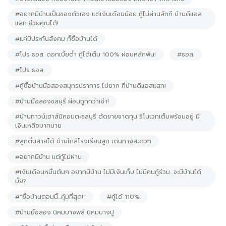
#อยากมีบ้านเป็นของตัวเอง แต่เงินเดือนน้อย กู้ไม่ผ่านสักที บ้านดีแอส
แสท ช่วยคุณได้!
#แค่มีประกันสังคม ก็ซื้อบ้านได้
#โปร ธอส. ดอกเบี้ยต่ำ กู้ได้เต็ม 100% ผ่อนหลักพัน!
#ธอส.
#โปร ธอส.
#กู้ซื้อบ้านมือสองสมุทรปราการ ไม่ยาก ที่บ้านดีแอสแสท!
#บ้านมือสองชลบุรี ผ่อนถูกกว่าเช่า!
#บ้านทาวน์เฮาส์นิคอมตะชลบุรี ตัดขายขาดทุน รีโนเวทเต็มพร้อมอยู่ มี
เงินเหลือมากมาย
#ลูกตื่นสายได้ บ้านใกล้โรงเรียนลูก เดินทางสะดวก
#อยากมีบ้าน แต่กู้ไม่ผ่าน
#เงินเดือนหมื่นต้นๆ อยากมีบ้าน ไม่มีเงินเก็บ ไม่มีคนกู้ร่วม…จะมีบ้านได้
มั้ย?
#"ซื้อบ้านตอนนี้...คุ้มที่สุด!"
#กู้ได้ 110%
#บ้านมือสอง นิคมบางพลี นิคมบางปู