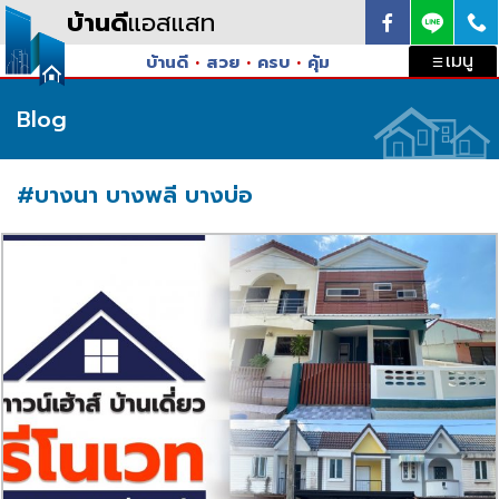
Skip to content
บ้านดี
แอสแสท
เมนู
บ้านดี
•
สวย
•
ครบ
•
คุ้ม
Blog
#บางนา บางพลี บางบ่อ