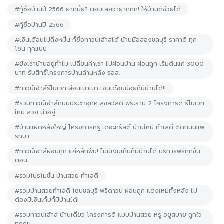
#กู้ซื้อบ้านปี 2566 ยากมั้ย? ตอบเลยว่ายากกก! ให้บ้านดีช่วยได้
#กู้ซื้อบ้านปี 2566
#เงินเดือนไม่ถึงหมื่น ก็ซื้อทาวน์เฮ้าส์ได้ บ้านมือสองชลบุรี ราคาดี ทุก
โซน ทุกแบบ
#ยังเช่าบ้านอยู่ทำไม เปลี่ยนค่าเช่า ไปผ่อนบ้าน ผ่อนถูก เริ่มต้นแค่ 3000
บาท รับสิทธิ์โครงการบ้านล้านหลัง ธอส.
#ทาวน์เฮ้าส์รีโนเวท ผ่อนเบาเบา เงินเดือนน้อยก็มีบ้านได้!!
#รวมทาวน์เฮ้าส์ถนนประชาอุทิศ สุขสวัสดิ์ พระราม 2 โครงการดี รีโนเวท
ใหม่ สวย น่าอยู่
#บ้านแฝดหลังใหญ่ โครงการหรู เดอะทรัสต์ บ้านใหม่ ทำเลดี ติดถนนแพ
รกษา
#ทาวน์เฮาส์ผ่อนถูก แค่หลักพัน! ไม่มีเงินเก็บก็มีบ้านได้ บริการฟรีทุกขั้น
ตอน
#รวมโปรโมชั่น บ้านสวย ทำเลดี
#รวมบ้านสวยทำเลดี โซนชลบุรี ฟรีดาวน์ ผ่อนถูก แต่งใหม่ทั้งหลัง ไม่
ต้องมีเงินเก็บก็มีบ้านได้!
#รวมทาวน์เฮ้าส์ บ้านเดี่ยว โครงการดี แบบบ้านสวย หรู อยูสบาย ถูกใจ
ทุกคน