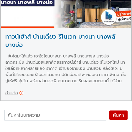
ทาวน์เฮ้าส์ บ้านเดี่ยว รีโนเวท บางนา บางพลี
บางบ่อ
#คัดมาให้แล้ว เอาใจโซนบางนา บางพลี บางเสาธง บางบ่อ
ลาดกระบัง บ้านดีแอสแสทคัดสรรทาวน์เฮ้าส์ บ้านเดี่ยว รีโนเวทใหม่ มา
ให้เลือกหลากหลายหลัง ราคาดี เจ้าของขายเอง บ้านสวย หลังใหญ่ มี
พื้นที่ใช้สอยเยอะ รีโนเวทโดยสถาปนิกมืออาชีพ ผ่อนเบา ราคาพิเศษ ยื่น
กู้ให้ฟรี กู้เต็ม พร้อมส่วนลดพิเศษมากมาย รีบจองเลยตอนนี้ ได้บ้าน
สวยเป็นของตัวเอง พร้อมเข้าอยู่ได้ทันที ทาวน์เฮ้าส์หลังมุม แต่ง
อ่านต่อ
ใหม่ ถนนบางนาตราด ซอยวัดหลวงพ่อโต โครงการโนเบิลพาร์ค สวย
มีสระว่ายน้ำ คลับเฮ้าส์ สนามกีฬา รายละเอียด : ทาวน์เฮ้าส์หลัง
ใหญ่ สไตล์บ้านเดี่ยว โครงการติดถนนเทพารักษ์ ตรงข้ามบิ๊กซีบางพลี
หมู่บ้านชลเทพ สวย ตกแต่งใหม่ทั้งหลัง รายละเอียด : […]
Search for: