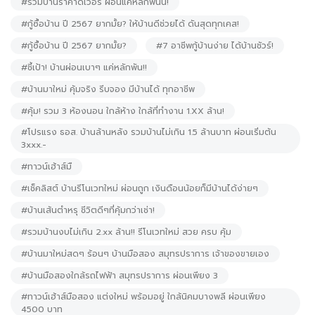
#รวมบ้านราคาดีเว่อร์ ผ่อนแค่หลักพันน!
#กู้ซื้อบ้าน ปี 2567 ยากมั้ย? ให้บ้านดีช่วยได้ ดันสุดทุกเคส!
#กู้ซื้อบ้าน ปี 2567 ยากมั้ย?
#7 อาชีพกู้บ้านง่าย ได้บ้านชัวร์!
#ชี้เป้า! บ้านผ่อนเบาๆ แค่หลักพัน!!
#บ้านมาใหม่ คุ้มจริง รีบจอง มีบ้านได้ ทุกอาชีพ
#คุ้ม! รวม 3 ห้องนอน ใกล้ห้าง ใกล้ที่ทำงาน 1.XX ล้าน!
#โปรแรง ธอส. บ้านล้านหลัง รวมบ้านไม่เกิน 1.5 ล้านบาท ผ่อนเริ่มต้น
3xxx.-
#ทาวน์เฮ้าส์มื
#เช็คลิสต์ บ้านรีโนเวทใหม่ ผ่อนถูก เงินดือนน้อยก็มีบ้านได้ง่ายๆ
#บ้านเส้นตำหรุ ชีวิตดีๆที่คุ้มกว่าเช่า!
#รวมบ้านงบไม่เกิน 2.xx ล้าน!! รีโนเวทใหม่ สวย ครบ คุ้ม
#บ้านมาใหม่สดๆ ร้อนๆ บ้านมือสอง สมุทรปราการ เจ้าของขายเอง
#บ้านมือสองใกล้รถไฟฟ้า สมุทรปราการ ผ่อนเพียง 3
#ทาวน์เฮ้าส์มือสอง แต่งใหม่ พร้อมอยู่ ใกล้นิคมบางพลี ผ่อนเพียง
4500 บาท